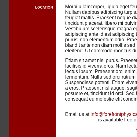
Morbi ullamcorper, ligula eget fe
LOCATION
Nullam dapibus adipiscing turpis
feugiat mattis. Praesent neque di
tincidunt placerat, libero mi pulv
Vestibulum scelerisque magna e
adipiscing ante id est adipiscing t
purus, non elementum odio. Prae
blandit ante non diam mollis sed t
eleifend. Ut commodo rhoncus dui
Etiam sit amet nisl purus. Praese
facilisis id viverra eros. Nam lec
lectus ipsum. Praesent orci enim
fermentum. Nulla sed orci rutrum l
Suspendisse potenti. Etiam viverr
a eros. Praesent nisl augue, sagitt
posuere et, tincidunt id orci. Sed
consequat eu molestie elit condim
..........................................................
Email us at
info@forefrontphysic
is available free 